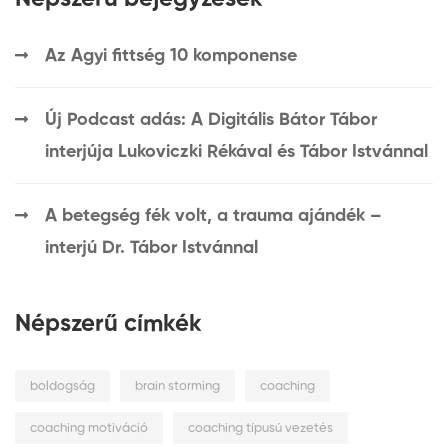
Az Agyi fittség 10 komponense
Új Podcast adás: A Digitális Bátor Tábor
interjúja Lukoviczki Rékával és Tábor Istvánnal
A betegség fék volt, a trauma ajándék –
interjú Dr. Tábor Istvánnal
Népszerű címkék
boldogság
brain storming
coaching
coaching motiváció
coaching típusú vezetés