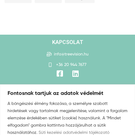
KAPCSOLAT
info@treevision.hu
+36 20 944 7677‬
HASZNOS LINKEK
Fontosnak tartjuk az adatok védelmét
A böngészési élmény fokozása, a személyre szabott
Ingyenes konzúltáció
hirdetések vagy tartalmak megjelenítése, valamint a forgalom
Reziliencia fejlesztés
elemzése érdekében sütiket (cookie) használunk. A "Mindet
Keynote speech
elfogadom" gombra kattintva hozzájárulhat a sütik
Neuro-agilitás fejlesztés
használatához.
Süti kezelési adatvédelmi tájékozató