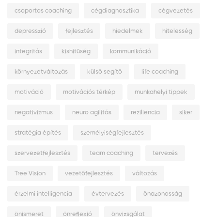
csoportos coaching
cégdiagnosztika
cégvezetés
depresszió
fejlesztés
hiedelmek
hitelesség
integritás
kishitűség
kommunikáció
környezetváltozás
külső segítő
life coaching
motiváció
motivációs térkép
munkahelyi tippek
negativizmus
neuro agilitás
reziliencia
siker
stratégia építés
személyiségfejlesztés
szervezetfejlesztés
team coaching
tervezés
Tree Vision
vezetőfejlesztés
változás
érzelmi intelligencia
évtervezés
önazonosság
önismeret
önreflexió
önvizsgálat